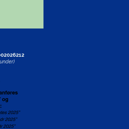
0002026212
under)
!
 anføres
 og
:
ates 2025”
dr 2025”
dr 2025”