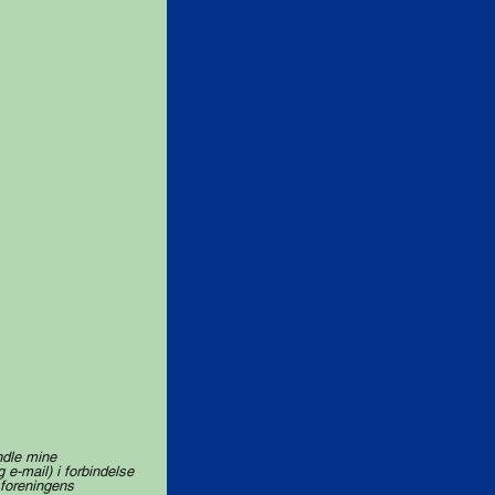
q
u
i
r
e
d
ndle mine
e-mail) i forbindelse
 foreningens