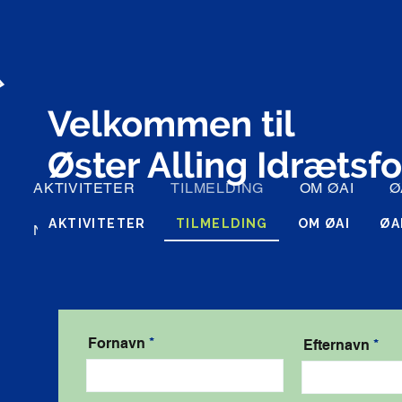
Velkommen til
Øster Alling Idrætsf
AKTIVITETER
TILMELDING
OM ØAI
Ø
AKTIVITETER
TILMELDING
OM ØAI
ØA
NYT FRA ØAI
Fornavn
Efternavn