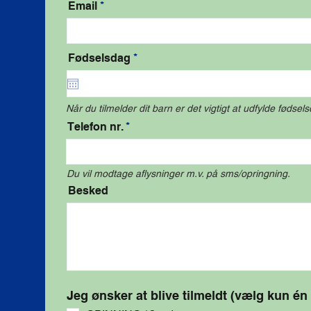
Email
r
Fødselsdag
*
e
q
u
i
Når du tilmelder dit barn er det vigtigt at udfylde fødsels
r
e
Telefon nr.
d
Du vil modtage aflysninger m.v. på sms/opringning.
Besked
Jeg ønsker at blive tilmeldt (vælg kun én 