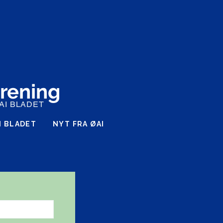
orening
AI BLADET
I BLADET
NYT FRA ØAI