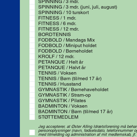
SPINNING / 3 mdr.
SPINNING / 3 mdr. (juni, juli, august)
SPINNING / 10 turskort
FITNESS / 1 mdr.
FITNESS / 6 mdr.
FITNESS / 12 mdr.
BORDTENNIS
FODBOLD / Mandags Mix
FODBOLD / Miniput holdet
FODBOLD / Børneholdet
KROLF / 12 mdr.
PETANQUE / Helt år
PETANQUE / Halvt år
TENNIS / Voksen
TENNIS / Børn (til/med 17 år)
TENNIS / Husstand
GYMNASTIK / Børnehaveholdet
GYMNASTIK / Stram-op
GYMNASTIK / Pilates
BADMINTON / Voksen
BADMINTON / Børn (til/med 17 år)
STØTTEMEDLEM
Jeg accepterer, at Øster Alling Idrætsforening må beha
personoplysninger (navn, fødselsdato, telefonnummer og 
med tilmelding og administration af mit medlemskab, jf.