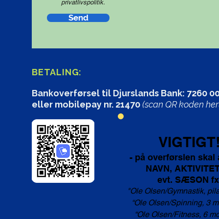
privatlivspolitik.
Send
BETALING:
Bankoverførsel til Djurslands Bank: 7260 
eller mobilepay nr. 21470
(scan QR koden her
VIGTIGT
- på overførslen skal
NAVN, AKTIVITET
evt. SÆSON fx
"Ole Olsen/Gymnastik, pil
“Ole Olsen/Spinning, 3 m
“Ole Olsen/Fitness, 6 m