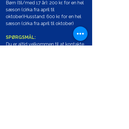
Børn (til/med 17 år): 200 kr. for en hel
sæson (cirka fra april til
oktober)Husstand: 600 kr. for en hel
sæson (cirka fra april til oktober)
SPØRGSMÅL:
Du er altid velkommen til at kontakte
Helene A. Southern
T
lf./sms:
29 12 37 14
TILMELDING / BETALING:
TILMELD DIG HER